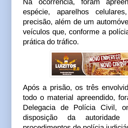
Na ocorrência, foram apre
espécie
,
aparelhos celulares
precisão
, além de
um automóvel
veículos que, conforme a políci
prática do tráfico.
Após a prisão, os
três envolvi
todo o material apreendido
, f
Delegacia de Polícia Civil
, o
disposição da autoridade 
procedimentos de polícia judiciá