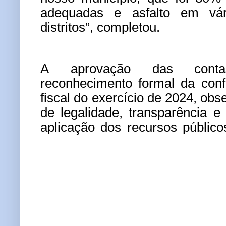
adequadas e asfalto em vár
distritos”, completou.
A aprovação das conta
reconhecimento formal da con
fiscal do exercício de 2024, obs
de legalidade, transparência e
aplicação dos recursos públic
contas de um gestor público 
várias esferas. As consequ
gravidade das irregularidade
multas, obrigação de devolver
públicos, perda de cargo, inele
e processos judiciais
.